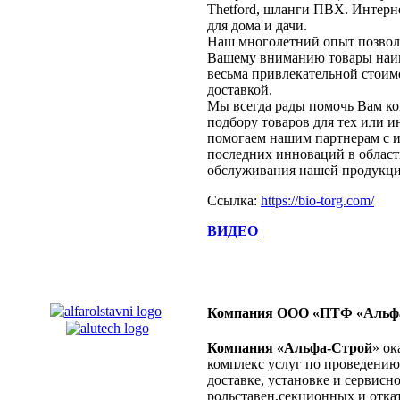
Thetford, шланги ПВХ. Интерн
для дома и дачи.
Наш многолетний опыт позвол
Вашему вниманию товары наив
весьма привлекательной стоим
доставкой.
Мы всегда рады помочь Вам ко
подбору товаров для тех или и
помогаем нашим партнерам с 
последних инноваций в област
обслуживания нашей продукци
Ссылка:
https://bio-torg.com/
ВИДЕО
Компания ООО «ПТФ «Альф
Компания «Альфа-Строй
» ок
комплекс услуг по проведению 
доставке, установке и сервис
рольставен,секционных и откат