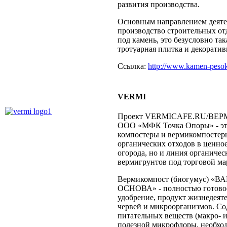
развития производства.
Основным направлением деяте
производство строительных о
под камень, это безусловно так
тротуарная плитка и декорати
Ссылка:
http://www.kamen-pesok
VERMI
Проект VERMICAFE.RU/ВЕ
ООО «МФК Точка Опоры» - это
компостеры и вермикомпостер
органических отходов в ценное
огорода, но и линия органичес
вермигрунтов под торговой м
Вермикомпост (биогумус) «
ОСНОВА» - полностью готовое
удобрение, продукт жизнедеят
червей и микроорганизмов. С
питательных веществ (макро- 
полезной микрофлоры, необхо