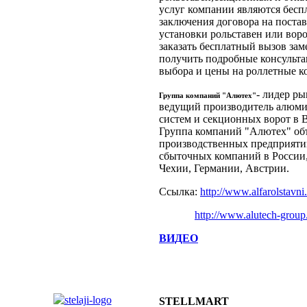
услуг компании являются бесп
заключения договора на постав
установки рольставен или воро
заказать бесплатный вызов зам
получить подробные консульта
выбора и цены на роллетные 
- лидер ры
Группа компаний "Алютех"
ведущий производитель алюм
систем и секционных ворот в 
Группа компаний "Алютех" об
производственных предприятий
сбыточных компаний в России,
Чехии, Германии, Австрии.
Ссылка:
http://www.alfarolstavn
http://www.alutech-grou
ВИДЕО
STELLMART