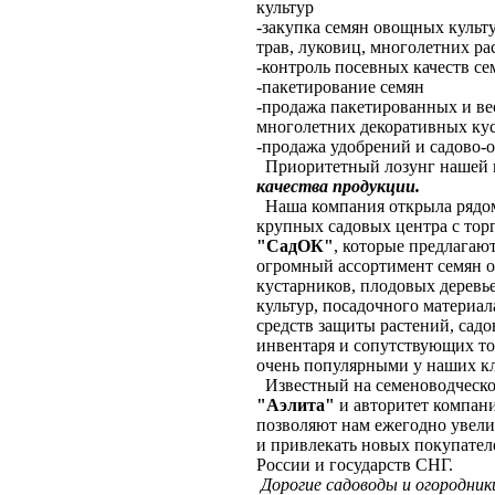
культур
-закупка семян овощных культу
трав, луковиц, многолетних ра
-контроль посевных качеств се
-пакетирование семян
-продажа пакетированных и ве
многолетних декоративных кус
-продажа удобрений и садово-
Приоритетный лозунг нашей 
качества продукции.
Наша компания открыла рядом
крупных садовых центра с тор
"СадОК"
, которые предлагаю
огромный ассортимент семян о
кустарников, плодовых деревь
культур, посадочного материал
средств защиты растений, сад
инвентаря и сопутствующих то
очень популярными у наших к
Известный на семеноводческо
"Аэлита"
и авторитет компан
позволяют нам ежегодно увел
и привлекать новых покупател
России и государств СНГ.
Дорогие садоводы и огородни