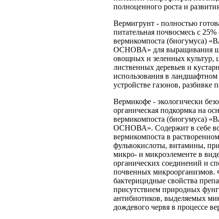
полноценного роста и развития
Вермигрунт - полностью гото
питательная почвосмесь с 25%
вермикомпоста (биогумуса)
ОСНОВА» для выращивания ши
овощных и зеленных культур, ц
лиственных деревьев и кустарн
использования в ландшафтном
устройстве газонов, разбивке п
Вермикофе - экологически без
органическая подкормка на ос
вермикомпоста (биогумуса)
ОСНОВА». Содержит в себе в
вермикомпоста в растворенном
фульвокислоты, витамины, пр
микро- и микроэлементе в вид
органических соединений и с
почвенных микроорганизмов.
бактерицидные свойства препа
присутствием природных фунг
антибиотиков, выделяемых ми
дождевого червя в процессе в