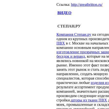
Ссылка:
http://greatbritton.ru/
ВИДЕО
СТЕПАН.РУ
Компания Степан.ру
на сегодн
одним из крупных производит
ПВХ
в г. Москве на начальных
компании основным направле
изготовление прозрачных защ
беседок и веранд
, которые на 
являлись новинкой на московс
рынке. Именно этот факт позв
занять этот рынок и стать лиде
направлении, создать мощную
специалистов, которая способн
практически любые
изделия и
результате ассортимент проду
компанией, значительно расш
производим следующие изделия
стройки,
шторы из ткани ПВХ
моек, промышленные и складск
грузовых автомобилей , карка