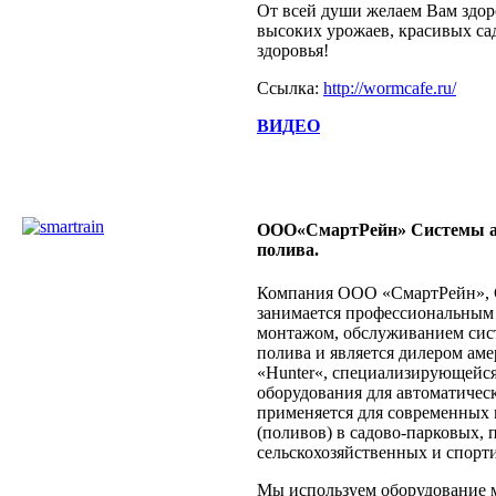
От всей души желаем Вам здор
высоких урожаев, красивых са
здоровья!
Ссылка:
http://wormcafe.ru/
ВИДЕО
ООО«СмартРейн» Системы а
полива.
Компания ООО «СмартРейн», С
занимается профессиональным
монтажом, обслуживанием сис
полива и является дилером ам
«Hunter«, специализирующейся
оборудования для автоматическ
применяется для современных
(поливов) в садово-парковых, 
сельскохозяйственных и спорт
Мы используем оборудование 