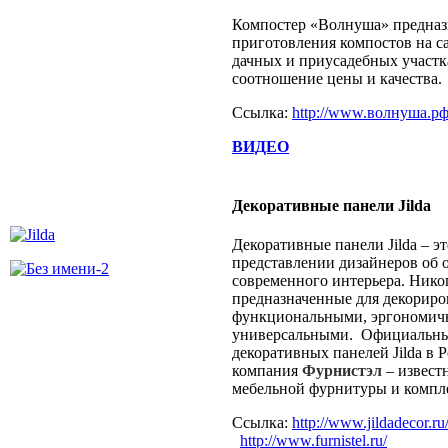
Компостер «Волнуша» предназ
приготовления компостов на с
дачных и приусадебных участк
соотношение цены и качества.
Ссылка:
http://www.волнуша.р
ВИДЕО
Декоративные панели Jilda
Декоративные панели Jilda – э
представлении дизайнеров об
современного интерьера. Никог
предназначенные для декориро
функциональными, эргономич
универсальными. Официальны
декоративных панелей Jilda в 
компания
Фурнистэл
– извест
мебельной фурнитуры и комп
Ссылка:
http://www.jildadecor.ru
http://www.furnistel.ru/