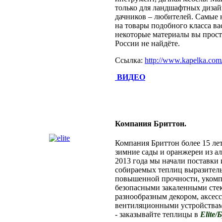
только для ландшафтных дизайн
дачников – любителей. Самые 
на товары подобного класса вас
некоторые материалы вы прост
России не найдёте.
Ссылка:
http://www.kapelka.com
ВИДЕО
Компания Бриттон.
Компания Бриттон более 15 лет
зимние сады и оранжереи из 
2013 года мы начали поставки 
собираемых теплиц выразитель
повышенной прочности, уком
безопасными закаленными стек
разнообразным декором, аксес
вентиляционными устройствам
- заказывайте теплицы в
Elite