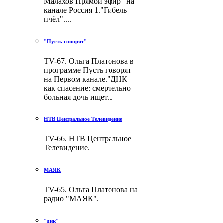
Малахов Прямой эфир" на
канале Россия 1."Гибель
пчёл"....
"Пусть говорят"
TV-67. Ольга Платонова в
программе Пусть говорят
на Первом канале."ДНК
как спасение: смертельно
больная дочь ищет...
НТВ Центральное Телевидение
TV-66. НТВ Центральное
Телевидение.
МАЯК
TV-65. Ольга Платонова на
радио "МАЯК".
"днк"