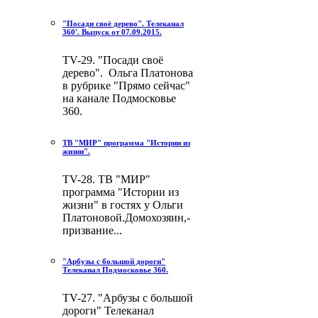
"Посади своё дерево". Телеканал
360'. Выпуск от 07.09.2015.
TV-29. "Посади своё
дерево". Ольга Платонова
в рубрике "Прямо сейчас"
на канале Подмосковье
360.
ТВ "МИР" программа "Истории из
жизни".
TV-28. ТВ "МИР"
программа "Истории из
жизни" в гостях у Ольги
Платоновой.Домохозяин,-
призвание...
"Арбузы с большой дороги"
Телеканал Подмосковье 360.
TV-27. "Арбузы с большой
дороги" Телеканал