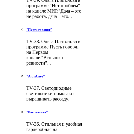
TV-39. Ольга Платонова в
программе "Нет проблем"
на канале МИР."Дача – это
не работа, дача – это...
"Пусть говорят"
TV-38. Ольга Платонова в
программе Пусть говорят
на Первом
канале."Вспышка
ревности"...
"АтомСвет"
TV-37. Светодиодные
светильники помогают
выращивать рассаду.
"Распиловка"
TV-36. Стильная и удобная
гардеробная на