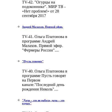
TV-42. "Огурцы на
подоконнике". МИР ТВ -
«Нет проблем!» от 28
сентября 2017
Андрей Малахов. Прямой эфир.
TV-41. Ольга Платонова в
программе Андрей
Малахов. Прямой эфир.
"Фермеры России"....
"Пусть говорят"
TV-40. Ольга Платонова в
программе Пусть говорят
на Первом
канале."Последний день
рождения Николь"....
"Дача – это не работа, дача – это
отдых"