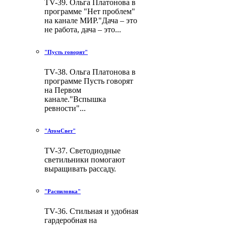
TV-39. Ольга Платонова в
программе "Нет проблем"
на канале МИР."Дача – это
не работа, дача – это...
"Пусть говорят"
TV-38. Ольга Платонова в
программе Пусть говорят
на Первом
канале."Вспышка
ревности"...
"АтомСвет"
TV-37. Светодиодные
светильники помогают
выращивать рассаду.
"Распиловка"
TV-36. Стильная и удобная
гардеробная на