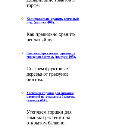
торфе.
Как правильно хранить репчатый
лук. (выпуск 406).
Как правильно хранить
репчатый лук.
Спасаем фруктовые деревья от
грызунов бинтом. (выпуск 405).
Спасаем фруктовые
деревья от грызунов
бинтом.
Утепляем горшки для зимовки
растений на открытом балконе.
(выпуск 404).
Утепляем горшки для
зимовки растений на
открытом балконе.