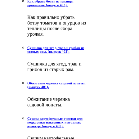
Как убрать ботву из теплицы
правильно. (выпуск 403).
Как правильно убрать
ботву томатов и огурцов из
теплицы после сбора
урожая.
Сушилка для ягод, трав и грибов из
старых рам. (выпуск 402).
Сушилка для ягод, трав и
грибов из старых рам.
Обжигание черенка садовой лопаты.
(выпуск 401).
Обжигание черенка
садовой лопаты.
Сушим картофельные очистки для
подкормки тыквенных и ягодных
культур. (выпуск 400).
Сушим картофельные