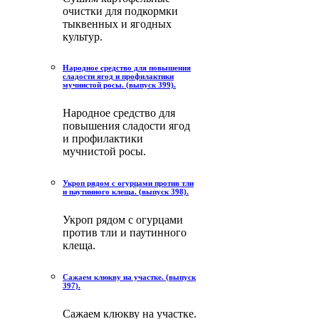
очистки для подкормки
тыквенных и ягодных
культур.
Народное средство для повышения
сладости ягод и профилактики
мучнистой росы. (выпуск 399).
Народное средство для
повышения сладости ягод
и профилактики
мучнистой росы.
Укроп рядом с огурцами против тли
и паутинного клеща. (выпуск 398).
Укроп рядом с огурцами
против тли и паутинного
клеща.
Сажаем клюкву на участке. (выпуск
397).
Сажаем клюкву на участке.