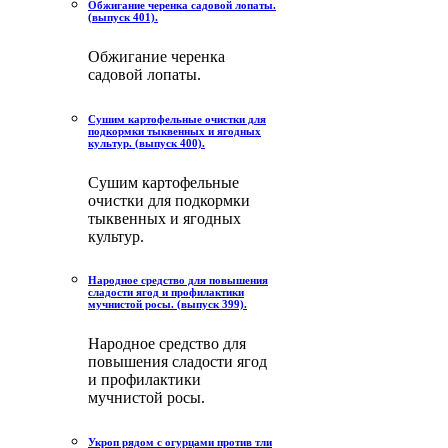
Обжигание черенка садовой лопаты.
(выпуск 401).
Обжигание черенка
садовой лопаты.
Сушим картофельные очистки для
подкормки тыквенных и ягодных
культур. (выпуск 400).
Сушим картофельные
очистки для подкормки
тыквенных и ягодных
культур.
Народное средство для повышения
сладости ягод и профилактики
мучнистой росы. (выпуск 399).
Народное средство для
повышения сладости ягод
и профилактики
мучнистой росы.
Укроп рядом с огурцами против тли