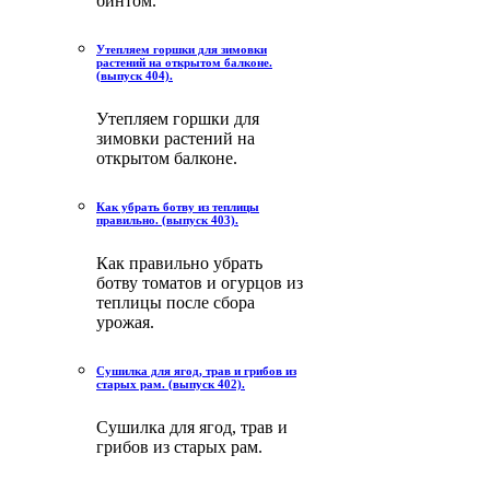
бинтом.
Утепляем горшки для зимовки
растений на открытом балконе.
(выпуск 404).
Утепляем горшки для
зимовки растений на
открытом балконе.
Как убрать ботву из теплицы
правильно. (выпуск 403).
Как правильно убрать
ботву томатов и огурцов из
теплицы после сбора
урожая.
Сушилка для ягод, трав и грибов из
старых рам. (выпуск 402).
Сушилка для ягод, трав и
грибов из старых рам.